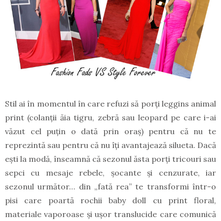
Stil ai în momentul în care refuzi să porți leggins animal
print (colanții ăia tigru, zebră sau leopard pe care i-ai
văzut cel puțin o dată prin oraș) pentru că nu te
reprezintă sau pentru că nu îți avantajează silueta. Dacă
ești la modă, înseamnă că sezonul ăsta porți tricouri sau
sepci cu mesaje rebele, șocante și cenzurate, iar
sezonul următor… din „fată rea” te transformi într-o
pisi care poartă rochii baby doll cu print floral,
materiale vaporoase și ușor translucide care comunică