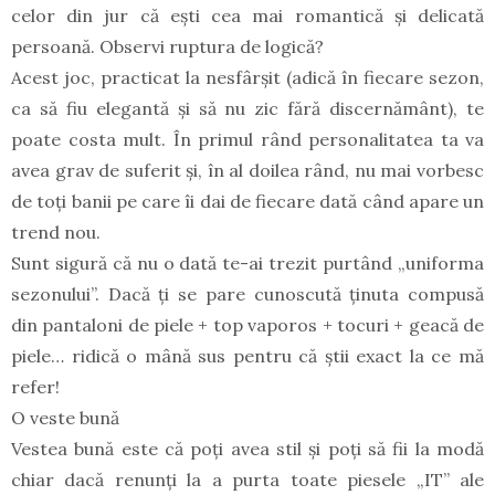
celor din jur că ești cea mai romantică și delicată
persoană. Observi ruptura de logică?
Acest joc, practicat la nesfârșit (adică în fiecare sezon,
ca să fiu elegantă și să nu zic fără discernământ), te
poate costa mult. În primul rând personalitatea ta va
avea grav de suferit și, în al doilea rând, nu mai vorbesc
de toți banii pe care îi dai de fiecare dată când apare un
trend nou.
Sunt sigură că nu o dată te-ai trezit purtând „uniforma
sezonului”. Dacă ți se pare cunoscută ținuta compusă
din pantaloni de piele + top vaporos + tocuri + geacă de
piele… ridică o mână sus pentru că știi exact la ce mă
refer!
O veste bună
Vestea bună este că poți avea stil și poți să fii la modă
chiar dacă renunți la a purta toate piesele „IT” ale