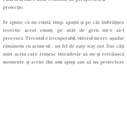
proiecţie.
Se spune că nu există timp, spaţiu şi pe cât îmbrăţişez
teoretic acest enunţ, pe atât de greu mi-e să-l
procesez. Trecutul e irecuperabil, viitorul incert, aşadar
rămânem cu acum-ul… un fel de
easy way out
. Dar câţi
sunt aceia care reuşesc întradevăr să nu-şi retrăiască
momente şi scene din anii apuşi sau să nu proiecteze
comedii şi drame ale viitorului. Unii sunt predispuşi la a
relua toate suferinţele trecutului şi a prevesti doar
tornade, în timp ce alţii rămân cu parfumul experienţei
şi zâmbesc imaginilor ce se întrezăresc. Cel mai
probabil există şi un mix, ca în orice cocktail savuros.
Îmi închipui linia vieţii ca fiind limita între lumină şi
întuneric, lăsată de umbra unui obiect pe perete. Acea