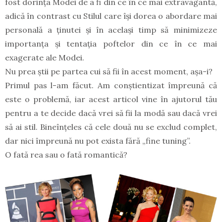
fost dorința Modei de a fi din ce în ce mai extravagantă,
adică în contrast cu Stilul care își dorea o abordare mai
personală a ținutei și în același timp să minimizeze
importanța și tentația poftelor din ce în ce mai
exagerate ale Modei.
Nu prea știi pe partea cui să fii în acest moment, așa-i?
Primul pas l-am făcut. Am conștientizat împreună că
este o problemă, iar acest articol vine în ajutorul tău
pentru a te decide dacă vrei să fii la modă sau dacă vrei
să ai stil. Bineînțeles că cele două nu se exclud complet,
dar nici împreună nu pot exista fără „fine tuning”.
O fată rea sau o fată romantică?