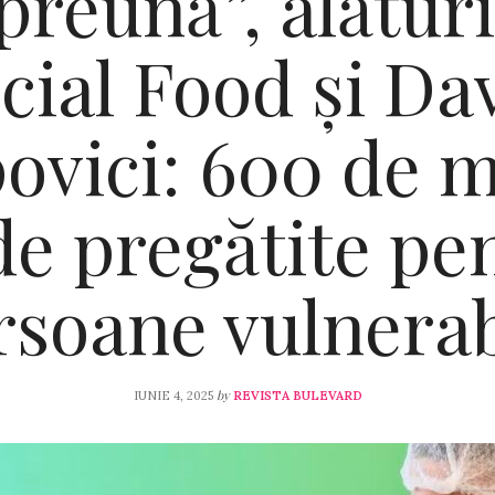
preună”, alături
cial Food și Da
ovici: 600 de 
de pregătite pe
rsoane vulnerab
by
IUNIE 4, 2025
REVISTA BULEVARD