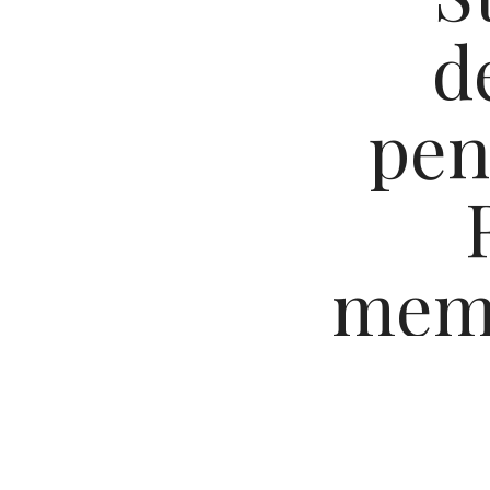
d
pen
memo
#V