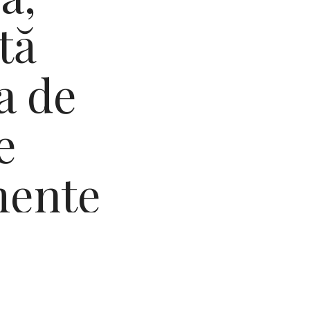
tă
a de
e
mente
ție