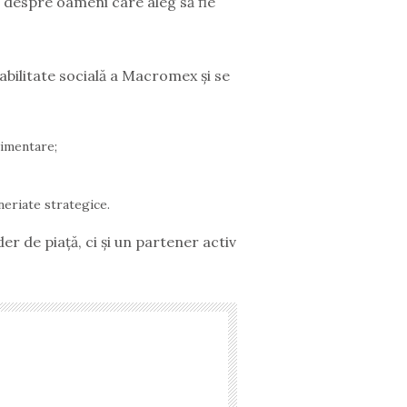
 despre oameni care aleg să fie
abilitate socială a Macromex și se
limentare;
neriate strategice.
er de piață, ci și un partener activ