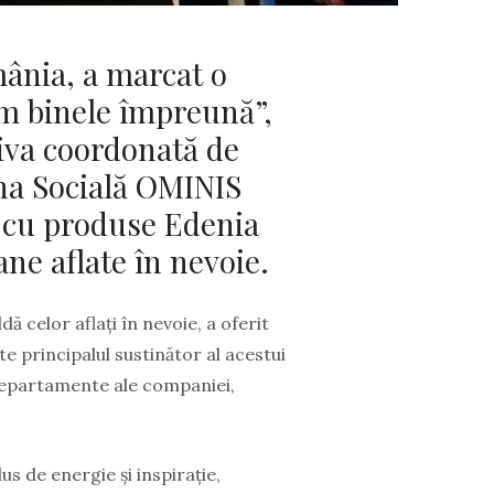
ânia, a marcat o
m binele împreună”,
tiva coordonată de
ina Socială OMINIS
 cu produse Edenia
ne aflate în nevoie.
 celor aflați în nevoie, a oferit
e principalul sustinător al acestui
 departamente ale companiei,
us de energie și inspirație,