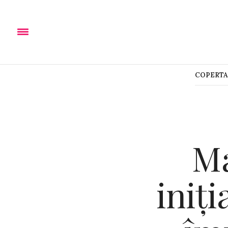
COPERTA
Ma
iniț