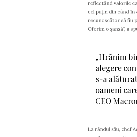
reflectând valorile c
cel puțin din când în
recunoscător să fiu 
Oferim o șansă”, a sp
„Hrănim bin
alegere conș
s-a alătura
oameni care
CEO Macro
La rândul său, chef 