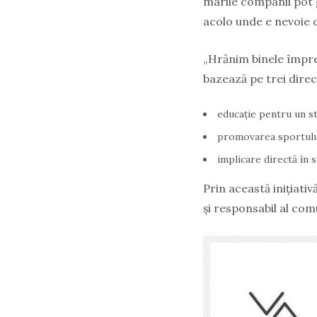
marile companii pot 
acolo unde e nevoie d
„Hrănim binele împreu
bazează pe trei direcț
educație pentru un st
promovarea sportului 
implicare directă în s
Prin această inițiati
și responsabil al comu