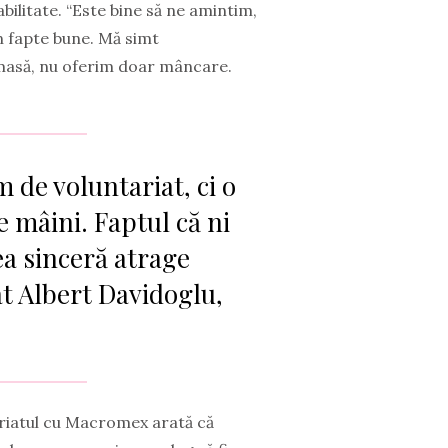
ilitate. “Este bine să ne amintim,
în fapte bune. Mă simt
o masă, nu oferim doar mâncare.
de voluntariat, ci o
e mâini. Faptul că ni
ea sinceră atrage
at Albert Davidoglu,
eriatul cu Macromex arată că