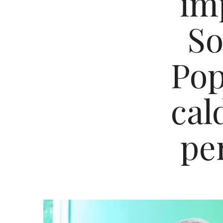
îm
So
Pop
cal
pe