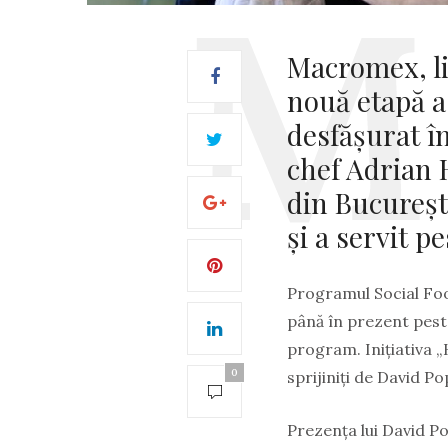
Macromex, li
nouă etapă a
desfășurat în
chef Adrian 
din Bucureșt
și a servit p
Programul Social Food
până în prezent peste
program. Inițiativa 
0
sprijiniți de David Po
Prezența lui David Pop