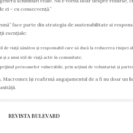
genera schimbări reale. Nu e vorba doar despre resurse, ci
e ei – cu consecvență.”
nă” face parte din strategia de sustenabilitate si respons
ii esențiale:
il de viață sănătos și responsabil care să ducă la reducerea risipei a
și a unui stil de viață activ în comunitate;
prijinul persoanelor vulnerabile, prin acțiuni de voluntariat și parte
vă, Macromex își reafirmă angajamentul de a fi nu doar un lid
nității.
REVISTA BULEVARD