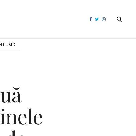
N LUME
nuă
inele