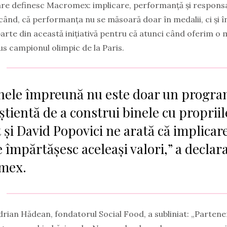
are definesc Macromex: implicare, performanță și responsab
 când, că performanța nu se măsoară doar în medalii, ci și 
parte din această inițiativă pentru că atunci când oferim 
us campionul olimpic de la Paris.
ele împreună nu este doar un program 
tientă de a construi binele cu propriil
t și David Popovici ne arată că implicar
 împărtășesc aceleași valori,” a declar
mex.
Adrian Hădean, fondatorul Social Food, a subliniat: „Parten