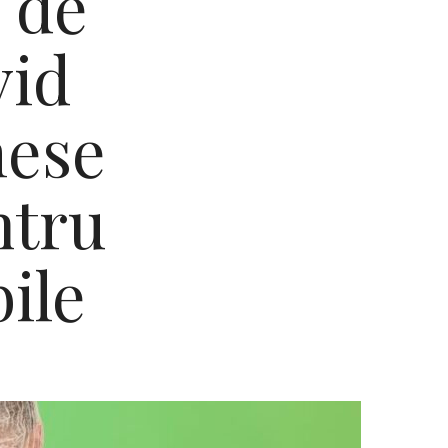
 de
vid
mese
ntru
ile