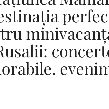
estinația perfec
tru minivacanț
Rusalii: concert
rabile, eveni
pentru copii și
aluriDeDistrac