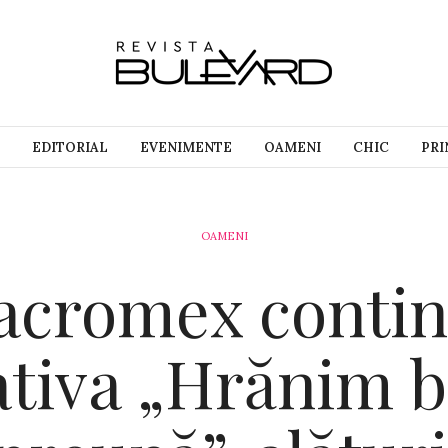
EDITORIAL
EVENIMENTE
OAMENI
CHIC
PRI
OAMENI
cromex conti
iativa „Hrănim b