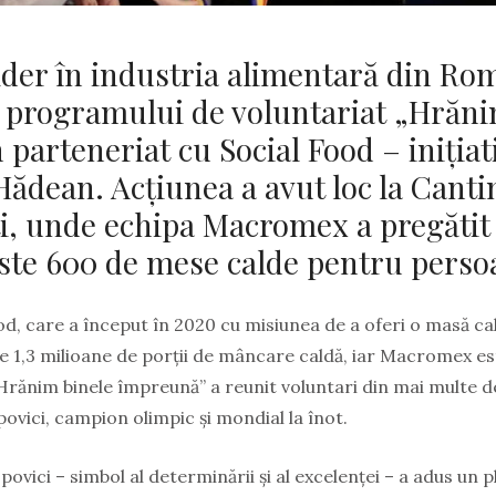
der în industria alimentară din Rom
 programului de voluntariat „Hrăni
 parteneriat cu Social Food – iniția
Hădean. Acțiunea a avut loc la Cant
i, unde echipa Macromex a pregătit
este 600 de mese calde pentru persoa
, care a început în 2020 cu misiunea de a oferi o masă caldă
 1,3 milioane de porții de mâncare caldă, iar Macromex est
„Hrănim binele împreună” a reunit voluntari din mai multe
povici, campion olimpic și mondial la înot.
ovici – simbol al determinării și al excelenței – a adus un pl