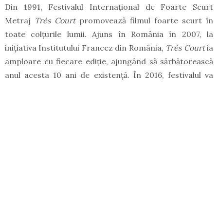
Din 1991, Festivalul Internațional de Foarte Scurt
Metraj
Très Court
promovează filmul foarte scurt în
toate colţurile lumii. Ajuns în România în 2007, la
iniţiativa Institutului Francez din România,
Très Court
ia
amploare cu fiecare ediţie, ajungând să sărbătorească
anul acesta 10 ani de existenţă. În 2016, festivalul va
avea loc în perioada
3–12 iunie
, fiind difuzat simultan în
aproximativ 90 de oraşe de pe glob, dintre care în jur
de 20 de oraşe în România.
Sub eticheta
Around the Très Courts Romania –
competiţia românească, sunt grupate filme foarte
scurte realizate în România. Este o ocazie excelentă
pentru cineaştii amatori sau profesionişti, studenţii la
film şi arte vizuale sau pentru cei care au pur şi simplu o
idee genială pe care doresc să o arate lumii întregi să îşi