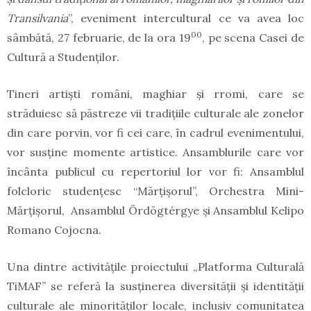
Transilvania
”, eveniment intercultural ce va avea loc
00
sâmbătă, 27 februarie, de la ora 19
, pe scena Casei de
Cultură a Studenților.
Tineri artiști români, maghiar și rromi, care se
străduiesc să păstreze vii tradițiile culturale ale zonelor
din care porvin, vor fi cei care, în cadrul evenimentului,
vor susține momente artistice. Ansamblurile care vor
încânta publicul cu repertoriul lor vor fi: Ansamblul
folcloric studenţesc “Mărţişorul”, Orchestra Mini-
Mărțișorul, Ansamblul Ördögtérgye și Ansamblul Kelipo
Romano Cojocna.
Una dintre activitățile proiectului „Platforma Culturală
TiMAF” se referă la susținerea diversității și identității
culturale ale minorităților locale, inclusiv comunitatea