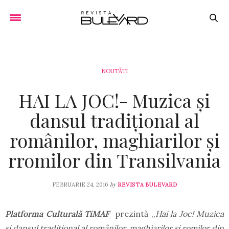
NOUTÃȚI
HAI LA JOC!- Muzica și
dansul tradițional al
românilor, maghiarilor și
rromilor din Transilvania
by
FEBRUARIE 24, 2016
REVISTA BULEVARD
Platforma Culturală TiMAF
prezintă ,,
Hai la Joc! Muzica
și dansul tradițional al românilor, maghiarilor și romilor din