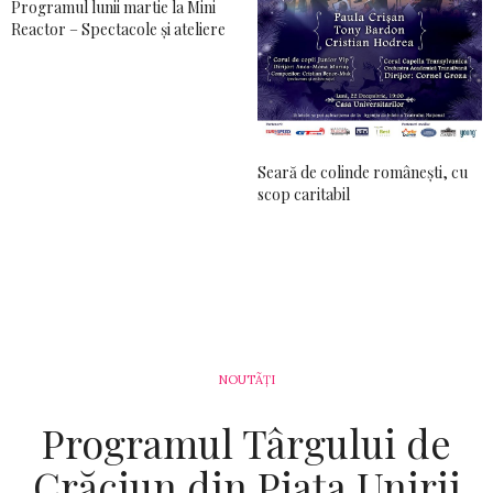
Programul lunii martie la Mini
Reactor – Spectacole şi ateliere
Seară de colinde româneşti, cu
scop caritabil
NOUTÃȚI
Programul Târgului de
Crăciun din Piaţa Unirii