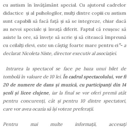
cu autism în învățământ special. Cu ajutorul cadrelor
didactice şi al psihologilor, mulți dintre copiii cu autism
sunt capabili să facă faţă şi să se integreze, chiar dacă
au nevoi speciale şi învaţă diferit. Faptul că reuşesc să
asiste la ore, să înveţe să scrie şi să citească împreună
cu ceilalţi elevi, este un câştig foarte mare pentru ei
”-
a
declarat Nicoleta Niste, director executiv al asociației.
Intrarea la spectacol se face pe baza unui bilet de
tombolă în valoare de 10 lei.
În cadrul spectacolului, vor fi
20 de numere de dans și muzică, cu participanți din 14
școli și licee clujene
, iar la final se vor oferi premii atât
pentru concurenți, cât și pentru 10 dintre spectatori,
care vor avea ocazia să își voteze preferații.
Pentru mai multe informații, accesați